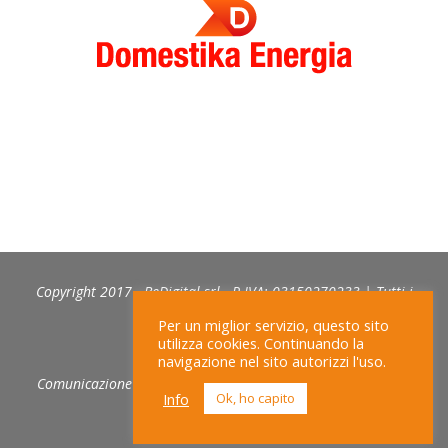
Copyright 2017 - BeDigital srl - P.IVA: 03150270233 | Tutti i
diritti riservati
Per un miglior servizio, questo sito
utilizza cookies. Continuando la
navigazione nel sito autorizzi l'uso.
Comunicazione e web marketing:
NEXIDIA
|
PRIVACY POLICY
Info
Ok, ho capito