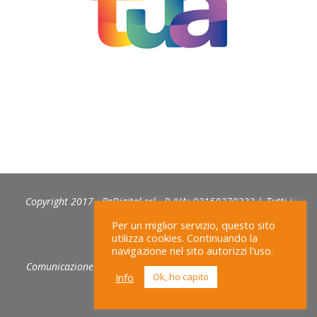
Copyright 2017 - BeDigital srl - P.IVA: 03150270233 | Tutti i
diritti riservati
Per un miglior servizio, questo sito
utilizza cookies. Continuando la
navigazione nel sito autorizzi l'uso.
Comunicazione e web marketing:
NEXIDIA
|
PRIVACY POLICY
Info
Ok, ho capito